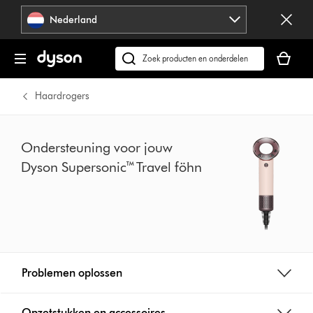
Navigatie
Nederland
overslaan
Je
winkelm
Zoek
is
op
leeg
dyson.nl
Haardrogers
Ondersteuning voor jouw
Dyson Supersonic™ Travel föhn
Problemen oplossen
Opzetstukken en accessoires