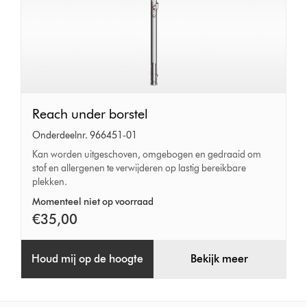
Reach
Reach under borstel
under
Onderdeelnr. 966451-01
borstel
Kan worden uitgeschoven, omgebogen en gedraaid om
stof en allergenen te verwijderen op lastig bereikbare
plekken.
Momenteel niet op voorraad
€35,00
Houd mij op de hoogte
Bekijk meer