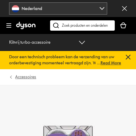
Navigatie
Nederland
overslaan
Je
winkelm
Zoek
is
op
leeg
dyson.nl
Klitvrij turbo-accessoire
Door een technisch probleem kan de verzending van uw
orderbevestiging momenteel vertraagd zijn. We werken al
...
Read More
aan een snelle oplossing.
U hoeft verder niets te doen. Uw
orderbevestiging wordt binnenkort automatisch naar u
Accessoires
verzonden.