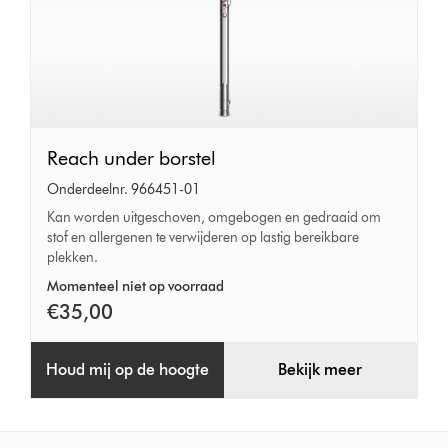
Reach
Reach under borstel
under
Onderdeelnr. 966451-01
borstel
Kan worden uitgeschoven, omgebogen en gedraaid om
stof en allergenen te verwijderen op lastig bereikbare
plekken.
Momenteel niet op voorraad
€35,00
Houd mij op de hoogte
Bekijk meer