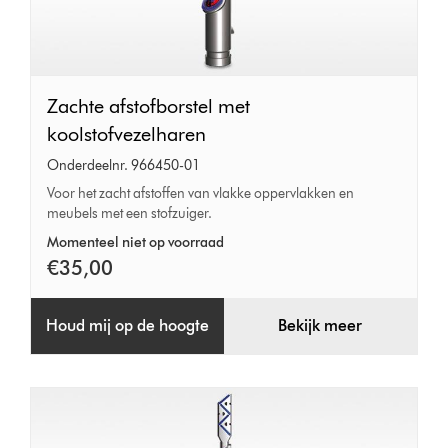
Zachte
Zachte afstofborstel met
afstofborstel
koolstofvezelharen
met
Onderdeelnr. 966450-01
koolstofvezelharen
Voor het zacht afstoffen van vlakke oppervlakken en
meubels met een stofzuiger.
Momenteel niet op voorraad
€35,00
Houd mij op de hoogte
Bekijk meer