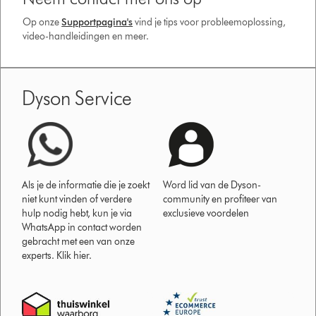
Op onze
Supportpagina's
vind je tips voor probleemoplossing,
video-handleidingen en meer.
Dyson Service
Als je de informatie die je zoekt
Word lid van de Dyson-
niet kunt vinden of verdere
community en profiteer van
hulp nodig hebt, kun je via
exclusieve voordelen
WhatsApp in contact worden
gebracht met een van onze
experts. Klik hier.