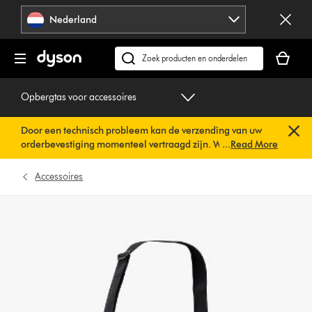
Navigatie
Nederland
overslaan
Je
winkelm
Zoek
is
op
leeg
dyson.nl
Opbergtas voor accessoires
Door een technisch probleem kan de verzending van uw
orderbevestiging momenteel vertraagd zijn. We werken al
...
Read More
aan een snelle oplossing.
U hoeft verder niets te doen. Uw
orderbevestiging wordt binnenkort automatisch naar u
Accessoires
verzonden.