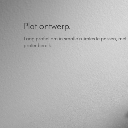
Plat ontwerp.
Laag profiel om in smalle ruimtes te passen, met
groter bereik.