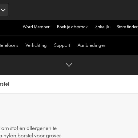
Word Member
Boek je afspraak
Zakelijk
Store finder
telefoons
Verlichting
Support
Aanbiedingen
rstel
om stof en allergenen te
a nylon borstel voor grover