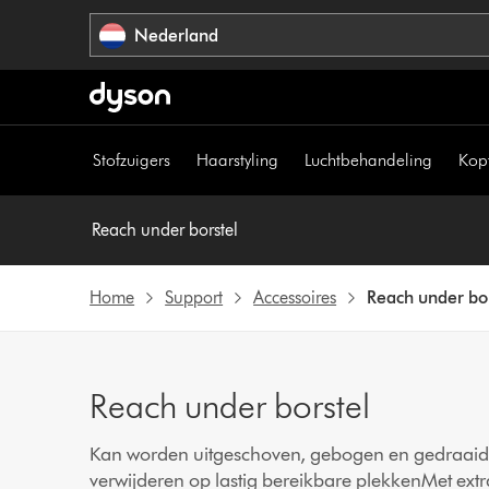
Navigatie
Nederland
overslaan
Stofzuigers
Haarstyling
Luchtbehandeling
Kop
Reach under borstel
Home
Support
Accessoires
Reach under bo
Reach under borstel
Kan worden uitgeschoven, gebogen en gedraaid 
verwijderen op lastig bereikbare plekkenMet extr