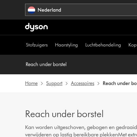
Navigatie
Nederland
overslaan
Stofzuigers
Haarstyling
Luchtbehandeling
Kop
Reach under borstel
Home
Support
Accessoires
Reach under bo
Reach under borstel
Kan worden uitgeschoven, gebogen en gedraaid 
verwijderen op lastig bereikbare plekkenMet extr