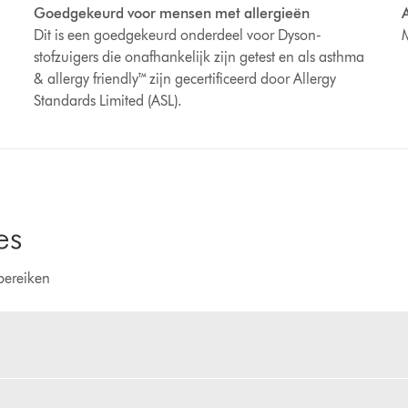
A
Goedgekeurd voor mensen met allergieën
M
Dit is een goedgekeurd onderdeel voor Dyson-
stofzuigers die onafhankelijk zijn getest en als asthma
& allergy friendly™ zijn gecertificeerd door Allergy
Standards Limited (ASL).
es
bereiken