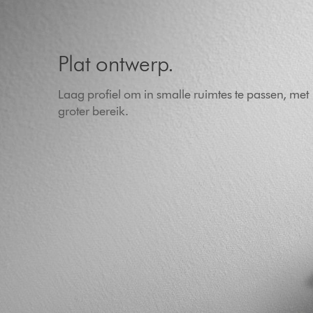
Plat ontwerp.
Laag profiel om in smalle ruimtes te passen, met
groter bereik.