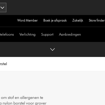
Word Member
Boek je afspraak
Zakelijk
Store finder
telefoons
Verlichting
Support
Aanbiedingen
rstel
om stof en allergenen te
a nylon borstel voor grover