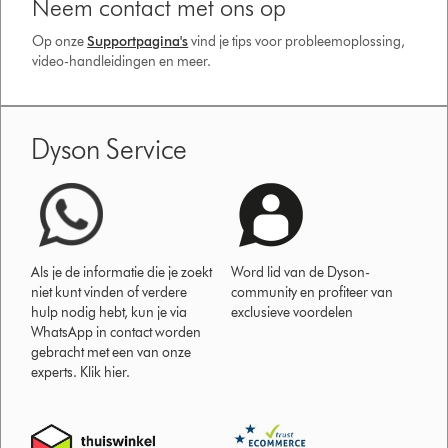
Neem contact met ons op
Op onze
Supportpagina's
vind je tips voor probleemoplossing,
video-handleidingen en meer.
Dyson Service
Als je de informatie die je zoekt
Word lid van de Dyson-
niet kunt vinden of verdere
community en profiteer van
hulp nodig hebt, kun je via
exclusieve voordelen
WhatsApp in contact worden
gebracht met een van onze
experts. Klik hier.