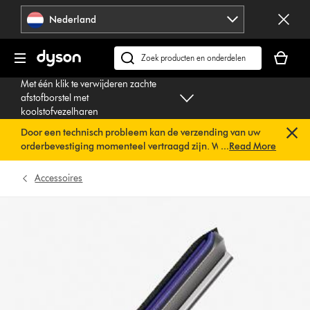
Navigatie
Nederland
overslaan
Je
winkelm
Zoek
is
op
Met één klik te verwijderen zachte
leeg
dyson.nl
afstofborstel met
koolstofvezelharen
Door een technisch probleem kan de verzending van uw
orderbevestiging momenteel vertraagd zijn. We werken al
...
Read More
aan een snelle oplossing.
U hoeft verder niets te doen. Uw
orderbevestiging wordt binnenkort automatisch naar u
Accessoires
verzonden.