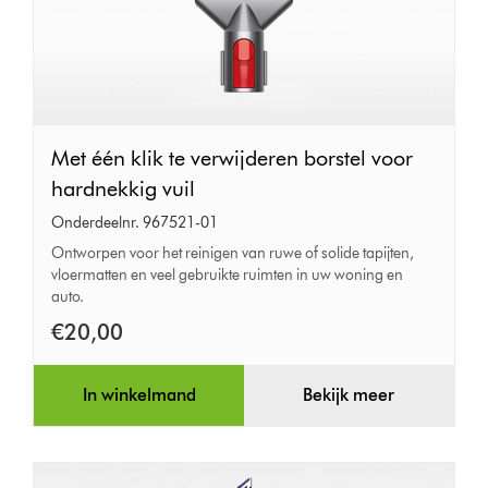
Met
Met één klik te verwijderen borstel voor
één
hardnekkig vuil
klik
Onderdeelnr. 967521-01
te
Ontworpen voor het reinigen van ruwe of solide tapijten,
vloermatten en veel gebruikte ruimten in uw woning en
verwijderen
auto.
borstel
€20,00
voor
hardnekkig
In winkelmand
Bekijk meer
vuil