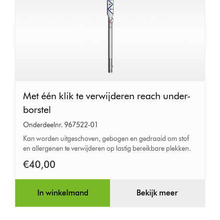
Met
Met één klik te verwijderen reach under-
één
borstel
klik
Onderdeelnr. 967522-01
te
Kan worden uitgeschoven, gebogen en gedraaid om stof
en allergenen te verwijderen op lastig bereikbare plekken.
verwijderen
reach
€40,00
under-
borstel
In winkelmand
Bekijk meer