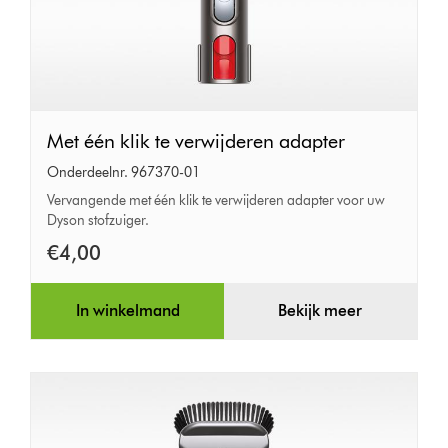
Met
Met één klik te verwijderen adapter
één
Onderdeelnr. 967370-01
klik
Vervangende met één klik te verwijderen adapter voor uw
Dyson stofzuiger.
te
verwijderen
€4,00
adapter
In winkelmand
Bekijk meer