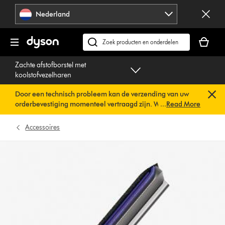
Navigatie
Nederland
overslaan
Je
winkelm
Zoek
is
op
Zachte afstofborstel met
leeg
dyson.nl
koolstofvezelharen
Door een technisch probleem kan de verzending van uw
orderbevestiging momenteel vertraagd zijn. We werken al
...
Read More
aan een snelle oplossing.
U hoeft verder niets te doen. Uw
orderbevestiging wordt binnenkort automatisch naar u
Accessoires
verzonden.