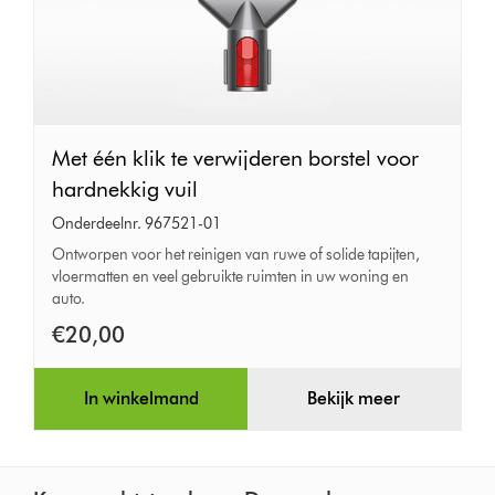
Met
Met één klik te verwijderen borstel voor
één
hardnekkig vuil
klik
Onderdeelnr. 967521-01
te
Ontworpen voor het reinigen van ruwe of solide tapijten,
vloermatten en veel gebruikte ruimten in uw woning en
verwijderen
auto.
borstel
€20,00
voor
hardnekkig
In winkelmand
Bekijk meer
vuil