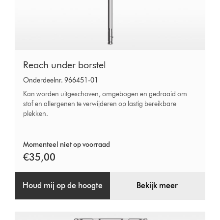
Reach
Reach under borstel
under
Onderdeelnr. 966451-01
borstel
Kan worden uitgeschoven, omgebogen en gedraaid om
stof en allergenen te verwijderen op lastig bereikbare
plekken.
Momenteel niet op voorraad
€35,00
Houd mij op de hoogte
Bekijk meer