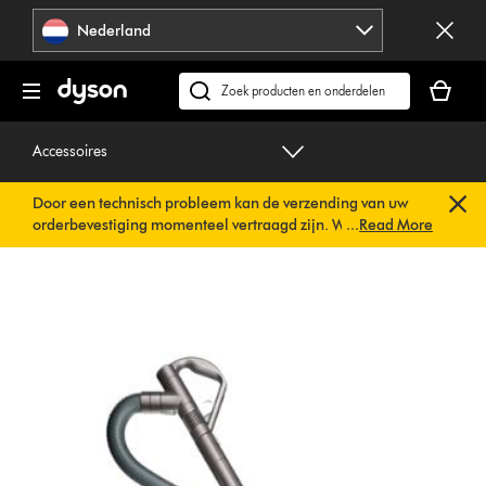
Navigatie
Nederland
overslaan
Je
winkelm
Zoek
is
op
leeg
dyson.nl
Accessoires
Door een technisch probleem kan de verzending van uw
orderbevestiging momenteel vertraagd zijn. We werken al
...
Read More
aan een snelle oplossing.
U hoeft verder niets te doen. Uw
orderbevestiging wordt binnenkort automatisch naar u
verzonden.