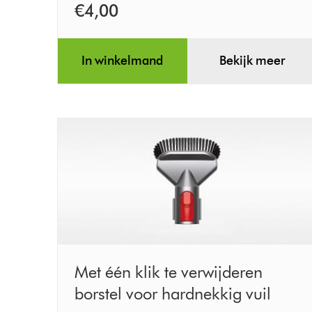
€4,00
In winkelmand
Bekijk meer
Met
Met één klik te verwijderen
één
borstel voor hardnekkig vuil