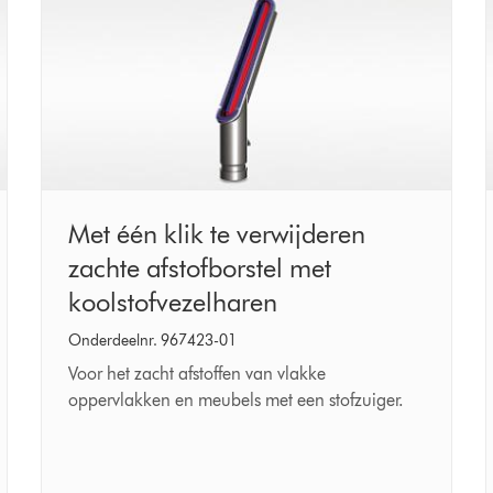
Met
Met één klik te verwijderen
één
zachte afstofborstel met
klik
koolstofvezelharen
te
Onderdeelnr. 967423-01
verwijderen
Voor het zacht afstoffen van vlakke
zachte
oppervlakken en meubels met een stofzuiger.
afstofborstel
met