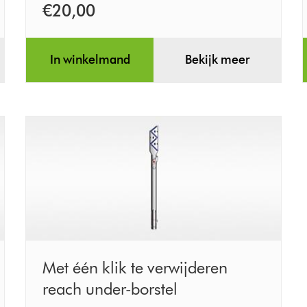
koolstofvezelharen
€20,00
In winkelmand
Bekijk meer
Met
Met één klik te verwijderen
één
reach under-borstel