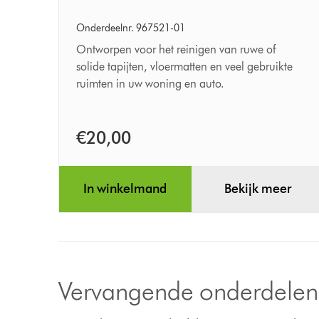
klik
te
Onderdeelnr. 967521-01
verwijderen
Ontworpen voor het reinigen van ruwe of
borstel
solide tapijten, vloermatten en veel gebruikte
ruimten in uw woning en auto.
voor
hardnekkig
vuil
€20,00
In winkelmand
Bekijk meer
Vervangende onderdelen