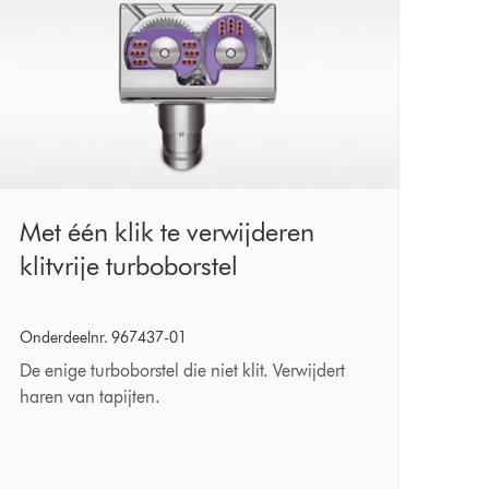
Met
Met één klik te verwijderen
één
klitvrije turboborstel
klik
te
Onderdeelnr. 967437-01
verwijderen
De enige turboborstel die niet klit. Verwijdert
klitvrije
haren van tapijten.
turboborstel