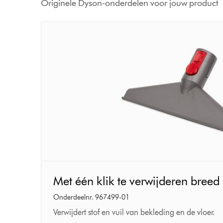
Originele Dyson-onderdelen voor jouw product
Met
Met één klik te verwijderen bree
één
klik
Onderdeelnr. 967499-01
te
Verwijdert stof en vuil van bekleding en de vloer.