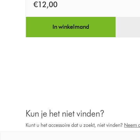
verwijderen
€12,00
breed
mondstuk
In winkelmand
Kun je het niet vinden?
Kunt u het accessoire dat u zoekt, niet vinden?
Neem d