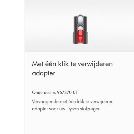
Met
Met één klik te verwijderen
één
adapter
klik
te
Onderdeelnr. 967370-01
verwijderen
Vervangende met één klik te verwijderen
adapter
adapter voor uw Dyson stofzuiger.