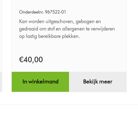
klik
te
Onderdeelnr. 967522-01
verwijderen
Kan worden uitgeschoven, gebogen en
reach
gedraaid om stof en allergenen te verwijderen
op lastig bereikbare plekken.
under-
borstel
€40,00
In winkelmand
Bekijk meer