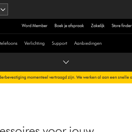
Word Member
Boek je afspraak
Zakelijk
Store finder
telefoons
Verlichting
Support
Aanbiedingen
erbevestiging momenteel vertraagd zijn. We werken al aan een snelle 
erzonden.
essoires voor jouw