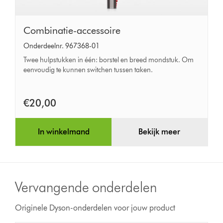
Combinatie-
Combinatie-accessoire
accessoire
Onderdeelnr. 967368-01
Twee hulpstukken in één: borstel en breed mondstuk. Om
eenvoudig te kunnen switchen tussen taken.
€20,00
In winkelmand
Bekijk meer
Vervangende onderdelen
Originele Dyson-onderdelen voor jouw product