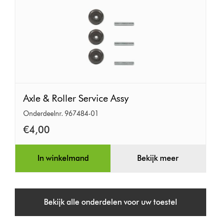
Axle
Axle & Roller Service Assy
&
Onderdeelnr. 967484-01
Roller
€4,00
Service
Assy
In winkelmand
Bekijk meer
Bekijk alle onderdelen voor uw toestel