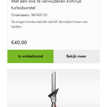
Met
Met één klik te verwijderen klitvrije
één
turboborstel
klik
Onderdeelnr. 967437-01
te
De enige turboborstel die niet klit. Verwijdert haren van
verwijderen
tapijten.
klitvrije
turboborstel
€40,00
In winkelmand
Bekijk meer