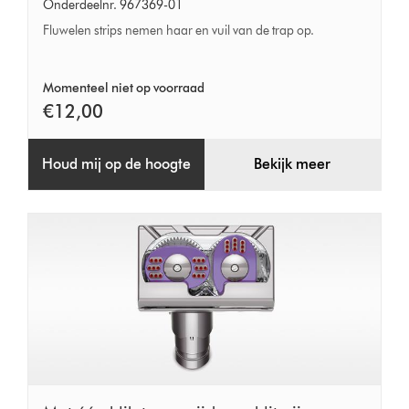
voor
Onderdeelnr. 967369-01
de
Fluwelen strips nemen haar en vuil van de trap op.
trap
Momenteel niet op voorraad
€12,00
Houd mij op de hoogte
Bekijk meer