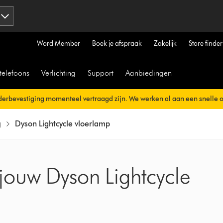
Word Member
Boek je afspraak
Zakelijk
Store finder
telefoons
Verlichting
Support
Aanbiedingen
erbevestiging momenteel vertraagd zijn. We werken al aan een snelle 
erzonden.
g
Dyson Lightcycle vloerlamp
jouw Dyson Lightcycle