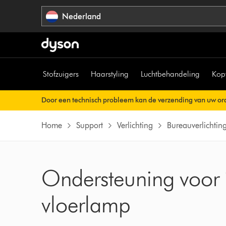
Navigatie
Nederland
overslaan
Stofzuigers
Haarstyling
Luchtbehandeling
Kop
Door een technisch probleem kan de verzending van uw ord
Uw orderbevestiging wordt binnenkort automatisch naar u v
Home
Support
Verlichting
Bureauverlichtin
Ondersteuning voor 
vloerlamp