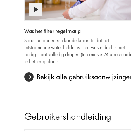
Videotranscript
Video
openen
Transcript
Was het filter regelmatig
Spoel uit onder een koude kraan totdat het
uitstromende water helder is. Een wasmiddel is niet
nodig. Laat volledig drogen (ten minste 24 uur) voord
je het terugplaatst.
Bekijk alle gebruiksaanwijzingen
Gebruikershandleiding