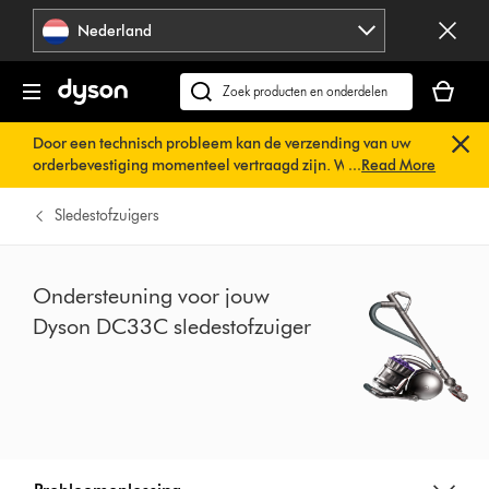
Navigatie
Nederland
overslaan
Je
winkelm
Zoek
is
op
Door een technisch probleem kan de verzending van uw
leeg
dyson.nl
orderbevestiging momenteel vertraagd zijn. We werken al
...
Read More
aan een snelle oplossing.
U hoeft verder niets te doen. Uw
orderbevestiging wordt binnenkort automatisch naar u
Sledestofzuigers
verzonden.
Ondersteuning voor jouw
Dyson DC33C sledestofzuiger