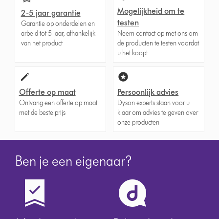
Mogelijkheid om te
2-5 jaar garantie
testen
Garantie op onderdelen en
arbeid tot 5 jaar, afhankelijk
Neem contact op met ons om
van het product
de producten te testen voordat
u het koopt
Offerte op maat
Persoonlijk advies
Ontvang een offerte op maat
Dyson experts staan voor u
met de beste prijs
klaar om advies te geven over
onze producten
Ben je een eigenaar?