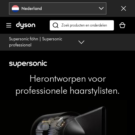
Navigatie
Nederland
overslaan
Je
winkelm
Zoek
is
op
Supersonic föhn | Supersonic
leeg
dyson.nl
professional
Herontworpen voor
professionele haarstylisten.