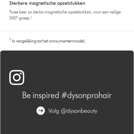
Sterkere magnetische opzetstukken
Twee keer zo sterke magnetische opzetstukken, voor een veilige
360°-greep.¹
1
In vergelijking tot het consumentenmodel.
Be inspired #dysonprohair
Volg @dysonbeauty