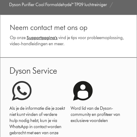
Dyson Purifier Cool Formaldehyde™ TP09 luchtreiniger
Neem contact met ons op
Op onze
Supportpagina's
vind je tips voor probleemoplossing,
video-handleidingen en meer.
Dyson Service
Als je de informatie die je zoekt
Word lid van de Dyson-
niet kunt vinden of verdere
community en profiteer van
hulp nodig hebt, kun je via
exclusieve voordelen
WhatsApp in contact worden
gebracht met een van onze