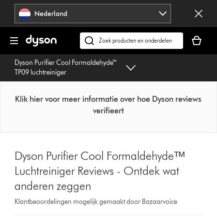
Navigatie
Nederland
overslaan
Je
winkelm
Zoek
is
op
Dyson Purifier Cool Formaldehyde™
leeg
dyson.nl
TP09 luchtreiniger
Klik hier voor meer informatie over hoe Dyson reviews
verifieert
Dyson Purifier Cool Formaldehydeᵀᴹ
Luchtreiniger Reviews - Ontdek wat
anderen zeggen
Klantbeoordelingen mogelijk gemaakt door Bazaarvoice