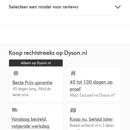
Select
Selecteer een model voor reviews
a
button
from
the
list
to
show
Koop rechtstreeks op Dyson.nl
reviews
for
Alleen op Dyson.nl
that
model
below
40 tot 100 dagen op
Beste Prijs-garantie
proef
40 dagen lang. Altijd de
beste prijs.
Altijd. Exclusief via Dyson.nl*
Vandaag besteld,
Koop nu, betaal later
Betaal achteraf of in 3 delen
volgende werkdag