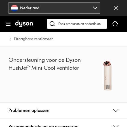
Navigatie
Nederland
overslaan
Je
winkelm
Zoek
is
op
leeg
dyson.nl
Draagbare ventilatoren
Ondersteuning voor de Dyson
HushJet™ Mini Cool ventilator
Problemen oplossen
Reserveonderdelen en accessoires