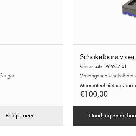
Schakelbare
Schakelbare vloe
vloerzuigmond
Onderdeelnr. 966247-01
fzuiger.
Vervangende schakelbare v
Momenteel niet op voorr
€100,00
Bekijk meer
Houd mij op de hoo