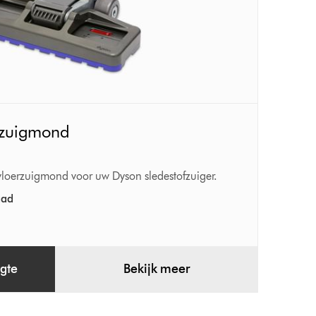
rzuigmond
loerzuigmond voor uw Dyson sledestofzuiger.
aad
gte
Bekijk meer