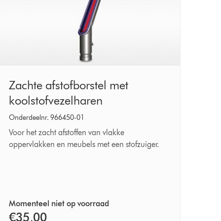
Zachte
Zachte afstofborstel met
afstofborstel
koolstofvezelharen
met
Onderdeelnr. 966450-01
koolstofvezelharen
Voor het zacht afstoffen van vlakke
oppervlakken en meubels met een stofzuiger.
Momenteel niet op voorraad
€35,00