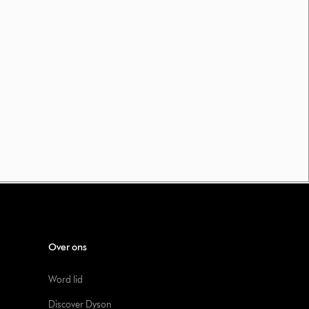
Over ons
Word lid
Discover Dyson