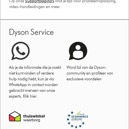
Op onze
Supportpagina's
vind je tips voor probleemoplossing,
video-handleidingen en meer.
Dyson Service
Als je de informatie die je zoekt
Word lid van de Dyson-
niet kunt vinden of verdere
community en profiteer van
hulp nodig hebt, kun je via
exclusieve voordelen
WhatsApp in contact worden
gebracht met een van onze
experts. Klik hier.