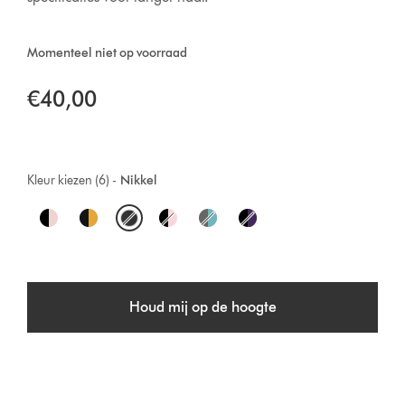
Momenteel niet op voorraad
€40,00
Kleur kiezen (6) -
Nikkel
O
p
t
Houd mij op de hoogte
i
o
n