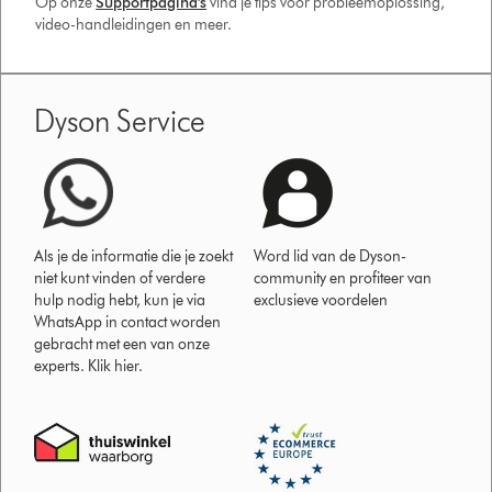
Op onze
Supportpagina's
vind je tips voor probleemoplossing,
video-handleidingen en meer.
Dyson Service
Als je de informatie die je zoekt
Word lid van de Dyson-
niet kunt vinden of verdere
community en profiteer van
hulp nodig hebt, kun je via
exclusieve voordelen
WhatsApp in contact worden
gebracht met een van onze
experts. Klik hier.