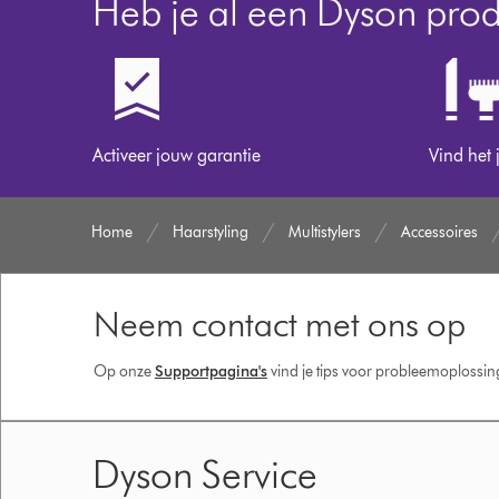
Heb je al een Dyson pro
Activeer jouw garantie
Vind het 
Home
Haarstyling
Multistylers
Accessoires
Neem contact met ons op
Op onze
Supportpagina's
vind je tips voor probleemoplossi
Dyson Service