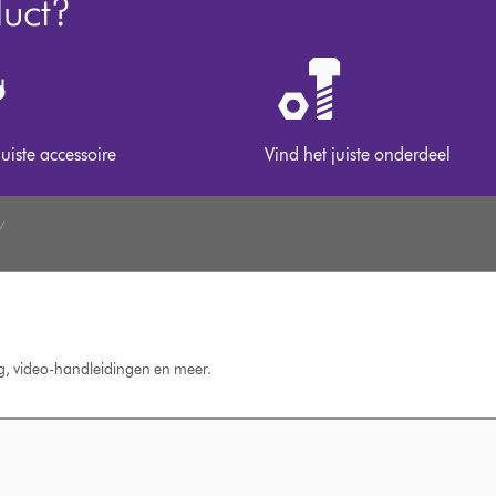
duct?
juiste accessoire
Vind het juiste onderdeel
ng, video-handleidingen en meer.