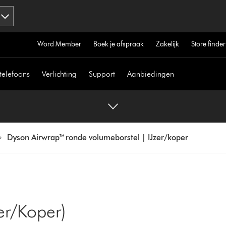
Word Member
Boek je afspraak
Zakelijk
Store finder
telefoons
Verlichting
Support
Aanbiedingen
Dyson Airwrap™ ronde volumeborstel | IJzer/koper
er/Koper)