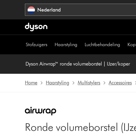
Navigatie
Nederland
overslaan
Stofzuigers
Haarstyling
Luchtbehandeling
Kop
Dyson Airwrap™ ronde volumeborstel | IJzer/koper
Home
Haarstyling
Multistylers
Accessoires
Ronde volumeborstel (IJz