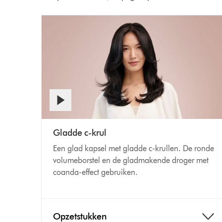
Videotranscript
Video
openen
Gladde c-krul
Transcript
Een glad kapsel met gladde c-krullen. De ronde
volumeborstel en de gladmakende droger met
coanda-effect gebruiken.
Opzetstukken