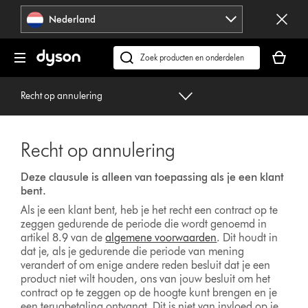
Navigatie
Nederland
overslaan
Je
winkelm
Zoek
is
op
leeg
dyson.nl
Recht op annulering
Recht op annulering
Deze clausule is alleen van toepassing als je een klant
bent.
Als je een klant bent, heb je het recht een contract op te
zeggen gedurende de periode die wordt genoemd in
artikel 8.9 van de
algemene voorwaarden
. Dit houdt in
dat je, als je gedurende die periode van mening
verandert of om enige andere reden besluit dat je een
product niet wilt houden, ons van jouw besluit om het
contract op te zeggen op de hoogte kunt brengen en je
een terugbetaling ontvangt. Dit is niet van invloed op je