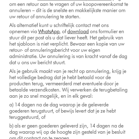
om een retour aan te vragen of uw koopovereenkomst te
annuleren – dit is de snelste en makkelijkste manier om
uw retour of annulering te starten.
Als alternatief kunt u schriftelijk contact met ons
opnemen via
WhatsApp
, of
download
ons formulier en
stuur dit per post als u dat liever heeft. Het gebruik van
het sjabloon is niet verplicht. Bewaar een kopie van uw
retour- of annuleringsbericht voor uw eigen
administratie. Uw annulering is van kracht vanaf de dag
dat u ons uw bericht stuurt.
Als je gebruik maakt van je recht op annulering, krijg je
het volledige bedrag dat je hebt betaald voor de
producten terug, vermeerderd met eventuele door je
betaalde verzendkosten. Wij verwerken de terugbetaling
aan je zo snel mogelijk, en in elk geval:
a) 14 dagen na de dag waarop je de geleverde
goederen terugstuurt, of bewijs levert dat je ze hebt
teruggestuurd, of
b) als er geen goederen geleverd zijn, 14 dagen na de
dag waarop wij op de hoogte zijn gesteld van je besluit
om dit contract op te zeggen.