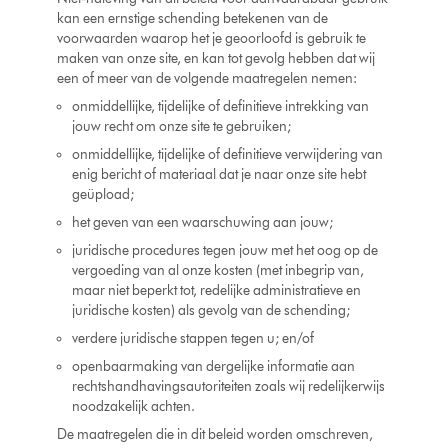
kan een ernstige schending betekenen van de
voorwaarden waarop het je geoorloofd is gebruik te
maken van onze site, en kan tot gevolg hebben dat wij
een of meer van de volgende maatregelen nemen:
onmiddellijke, tijdelijke of definitieve intrekking van
jouw recht om onze site te gebruiken;
onmiddellijke, tijdelijke of definitieve verwijdering van
enig bericht of materiaal dat je naar onze site hebt
geüpload;
het geven van een waarschuwing aan jouw;
juridische procedures tegen jouw met het oog op de
vergoeding van al onze kosten (met inbegrip van,
maar niet beperkt tot, redelijke administratieve en
juridische kosten) als gevolg van de schending;
verdere juridische stappen tegen u; en/of
openbaarmaking van dergelijke informatie aan
rechtshandhavingsautoriteiten zoals wij redelijkerwijs
noodzakelijk achten.
De maatregelen die in dit beleid worden omschreven,