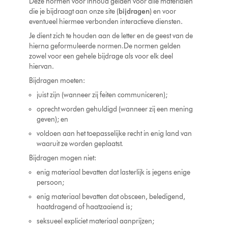
Deze normen voor inhoud gelden voor alle materialen
die je bijdraagt aan onze site (
bijdragen
) en voor
eventueel hiermee verbonden interactieve diensten.
Je dient zich te houden aan de letter en de geest van de
hierna geformuleerde normen.De normen gelden
zowel voor een gehele bijdrage als voor elk deel
hiervan.
Bijdragen moeten:
juist zijn (wanneer zij feiten communiceren);
oprecht worden gehuldigd (wanneer zij een mening
geven); en
voldoen aan het toepasselijke recht in enig land van
waaruit ze worden geplaatst.
Bijdragen mogen niet:
enig materiaal bevatten dat lasterlijk is jegens enige
persoon;
enig materiaal bevatten dat obsceen, beledigend,
haatdragend of haatzaaiend is;
seksueel expliciet materiaal aanprijzen;