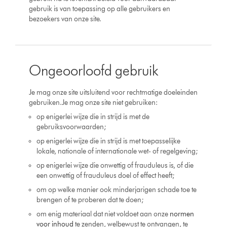
gebruik is van toepassing op alle gebruikers en
bezoekers van onze site.
Ongeoorloofd gebruik
Je mag onze site uitsluitend voor rechtmatige doeleinden
gebruiken.Je mag onze site niet gebruiken:
op enigerlei wijze die in strijd is met de
gebruiksvoorwaarden;
op enigerlei wijze die in strijd is met toepasselijke
lokale, nationale of internationale wet- of regelgeving;
op enigerlei wijze die onwettig of frauduleus is, of die
een onwettig of frauduleus doel of effect heeft;
om op welke manier ook minderjarigen schade toe te
brengen of te proberen dat te doen;
om enig materiaal dat niet voldoet aan onze
normen
voor inhoud
te zenden, welbewust te ontvangen, te