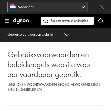
Navigatie
Nederland
overslaan
Je
winkelm
Zoek
is
op
leeg
dyson.nl
Gebruiksvoorwaarden website
Gebruiksvoorwaarden en
beleidsregels website voor
aanvaardbaar gebruik.
LEES DEZE VOORWAARDEN GOED ALVORENS DEZE
SITE TE GEBRUIKEN