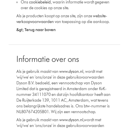
Ons
cookiebeleid
, waarin informatie wordt gegeven
over de cookies op onze site.
Als je producten koopt op onze site, zijn onze
website-
verkoopvoorwaarden
van toepassing op die aankoop.
&gt; Terug naar boven
Informatie over ons
Als je gebruik maakt van
www.dyson.nl
, wordt met
'wij/we' en 'ons/onze' in deze gebruiksvoorwaarden
Dyson B.V. bedoeld, een vennootschap van Dyson
Limited dat is geregistreerd in Amsterdam onder KvK-
nummer 34111070 en dat zijn hoofdkantoor heeft aan
De Ruijterkade 139, 1011 AC, Amsterdam, wat tevens
ons belangrijkste handelsadres is. Ons btw-nummer is
NL807674205B01. Wij zijn een vennootschap.
Als je gebruik maakt van
www.dyson.nl
,wordt met
'wij/we' en 'ons/onze' in deze gebruiksvoorwaarden