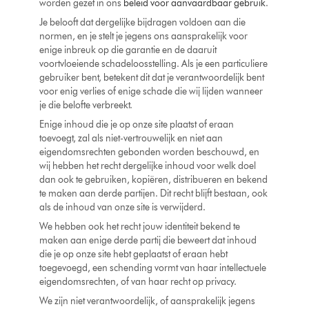
worden gezet in ons
beleid voor aanvaardbaar gebruik
.
Je belooft dat dergelijke bijdragen voldoen aan die
normen, en je stelt je jegens ons aansprakelijk voor
enige inbreuk op die garantie en de daaruit
voortvloeiende schadeloosstelling. Als je een particuliere
gebruiker bent, betekent dit dat je verantwoordelijk bent
voor enig verlies of enige schade die wij lijden wanneer
je die belofte verbreekt.
Enige inhoud die je op onze site plaatst of eraan
toevoegt, zal als niet-vertrouwelijk en niet aan
eigendomsrechten gebonden worden beschouwd, en
wij hebben het recht dergelijke inhoud voor welk doel
dan ook te gebruiken, kopiëren, distribueren en bekend
te maken aan derde partijen. Dit recht blijft bestaan, ook
als de inhoud van onze site is verwijderd.
We hebben ook het recht jouw identiteit bekend te
maken aan enige derde partij die beweert dat inhoud
die je op onze site hebt geplaatst of eraan hebt
toegevoegd, een schending vormt van haar intellectuele
eigendomsrechten, of van haar recht op privacy.
We zijn niet verantwoordelijk, of aansprakelijk jegens