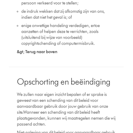
persoon verkeerd voor te stellen;
de indruk wekken dat zij afkomstig zijn van ons,
indien dat niet het geval is; of
enige onwettige handeling verdedigen, ertoe
aanzetten of helpen deze te verrichten, zoals
(uitsluitend bij wijze van voorbeeld)
copyrightschending of computermisbruik.
&gt; Terug naar boven
Opschorting en beëindiging
We zullen naar eigen inzicht bepalen of er sprake is
geweest van een schending van dit beleid voor
aanvaardbaar gebruik door jouw gebruik van onze
site.Wanneer een schending van dit beleid heeft
plaatsgevonden, kunnen wij maatregelen nemen die wij
passend achten.
Niet-naleving van dit beleid voor aanvaardbaar gebruik