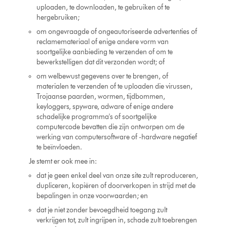
uploaden, te downloaden, te gebruiken of te
hergebruiken;
om ongevraagde of ongeautoriseerde advertenties of
reclamemateriaal of enige andere vorm van
soortgelijke aanbieding te verzenden of om te
bewerkstelligen dat dit verzonden wordt; of
om welbewust gegevens over te brengen, of
materialen te verzenden of te uploaden die virussen,
Trojaanse paarden, wormen, tijdbommen,
keyloggers, spyware, adware of enige andere
schadelijke programma's of soortgelijke
computercode bevatten die zijn ontworpen om de
werking van computersoftware of -hardware negatief
te beïnvloeden.
Je stemt er ook mee in:
dat je geen enkel deel van onze site zult reproduceren,
dupliceren, kopiëren of doorverkopen in strijd met de
bepalingen in onze voorwaarden; en
dat je niet zonder bevoegdheid toegang zult
verkrijgen tot, zult ingrijpen in, schade zult toebrengen