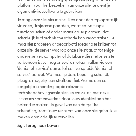
platform voor het bezoeken van onze site. Je dient je
eigen antivirussoftware te gebruiken.
Je mag onze site niet misbruiken door daarop opzettelijk
virussen, Trojaanse paarden, wormen, verstopte
functionaliteiten of ander materiaal te plaatsen, dat
schadelijk is of technische schade kan veroorzaken. Je
mag niet proberen ongeoorloofd toegang te krijgen tot
onze site, de server waarop onze site staat, of tot enige
andere server, computer of database die met onze site
verbonden is. Je mag onze site niet aanvallen via een
'denial-of-service'-aanval of een verspreide 'denial-of
service'-aanval. Wanneer je deze bepaling schendt,
pleeg je mogelijk een strafbaar feit. We melden een
dergelijke schending bij de relevante
rechtshandhavingsinstanties en we zullen met deze
instanties samenwerken door jouw identiteit aan hen
bekend te maken. In geval van een dergelijke
schending, komt jouw recht om van onze site gebruik te
maken onmiddellijk te vervallen.
&gt; Terug naar boven