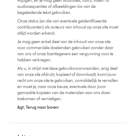
wijzigen, en je mag geen illustraties, foto's, video- of
audiosequenties of afbeeldingen los van de
begeleidende tekst gebruiken.
Onze status (en die van eventuele geïdentificeerde
contribuanten) als auteurs van inhoud op onze site moet
altijd worden erkend.
Je mag geen enkel deel van de inhoud van onze site
voor commerciële doeleinden gebruiken zonder daar
van ons of onze licentiegevers een vergunning voor te
hebben verkregen.
Als u, in strijd met deze gebruiksvoorwaarden, enig deel
van onze site afdrukt, kopieert of downloadt, komt jouw
recht om onze site te gebruiken, onmiddellijk te vervallen
en moet je, naar onze keuze, eventuele door jouw
gemaakte kopieën van de materialen aan ons doen
toekomen of vernietigen.
&gt; Terug naar boven