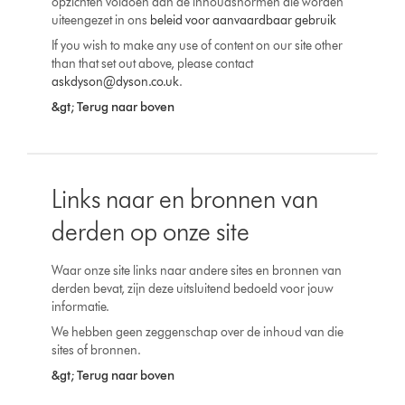
opzichten voldoen aan de inhoudsnormen die worden
uiteengezet in ons
beleid voor aanvaardbaar gebruik
If you wish to make any use of content on our site other
than that set out above, please contact
askdyson@dyson.co.uk
.
&gt; Terug naar boven
Links naar en bronnen van
derden op onze site
Waar onze site links naar andere sites en bronnen van
derden bevat, zijn deze uitsluitend bedoeld voor jouw
informatie.
We hebben geen zeggenschap over de inhoud van die
sites of bronnen.
&gt; Terug naar boven