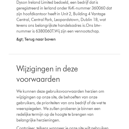
Dyson Ireland Limited bedoeld, een bedrijf dat is
geregistreerd in Ierland onder KvK-nummer 360060 dat
zijn hoofdkantoor heeft in Unit 2, Building 4 Vantage
Central, Central Park, Leopardstown, Dublin 18, wat
tevens ons belangrijkste handelsadres is.Ons btw-
nummer is 6380060T.Wij zijn een vennootschap.
&gt; Terug naar boven
Wijzigingen in deze
voorwaarden
We kunnen deze gebruiksvoorwaarden herzien om
wijzigingen op onze site, de behoeften van onze
gebruikers, de prioriteiten van ons bedrijf of de wet te
weerspiegelen. We zullen proberen je binnen een
redelijke termijn op de hoogte te brengen van
belangrijke herzieningen.
Controleer, telkens wanneer je onze site wilt gebruiken,